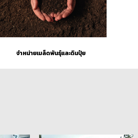
จำหน่ายเมล็ดพันธุ์และดินปุ๋ย