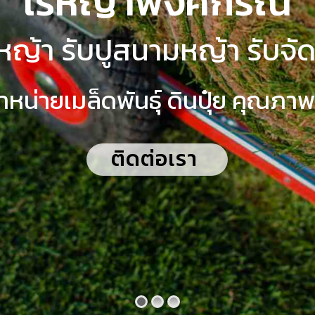
ไร่หญ้าพงศกรณ์
หญ้า รับปูสนามหญ้า รับจั
ำหน่ายเมล็ดพันธุ์ ดินปุ๋ย คุณภาพ
ติดต่อเรา