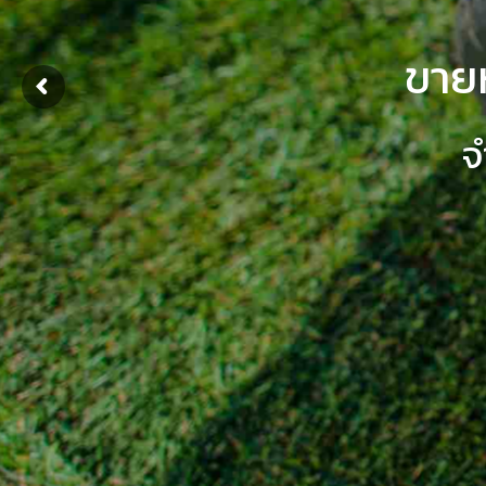
ขาย
จ