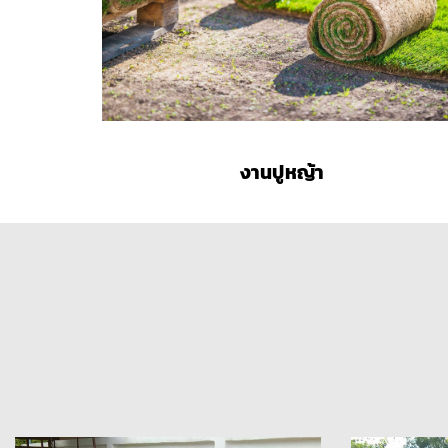
งานปูหญ้า