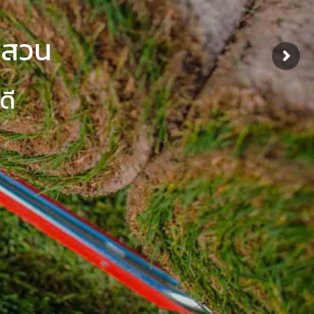
ดสวน
ดี