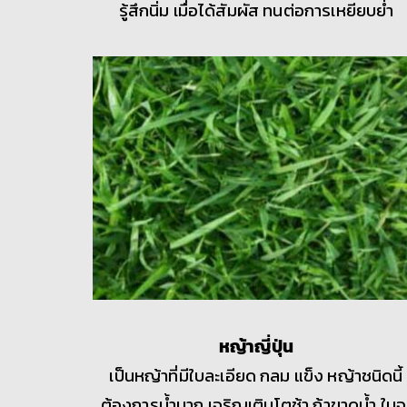
รู้สึกนิ่ม เมื่อได้สัมผัส ทนต่อการเหยียบย่ำ
หญ้าญี่ปุ่น
เป็นหญ้าที่มีใบละเอียด กลม แข็ง หญ้าชนิดนี้
ต้องการน้ำมาก เจริญเติบโตช้า ถ้าขาดน้ำ ใบจ